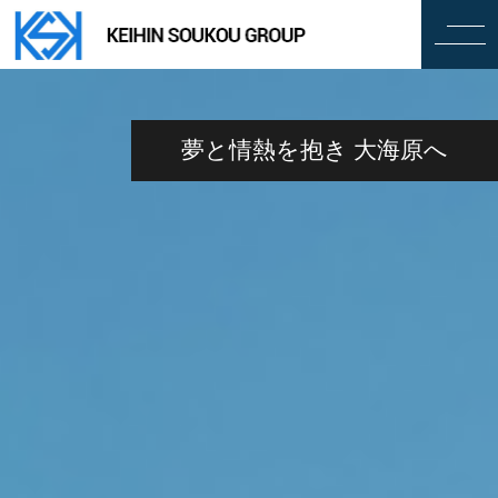
夢と情熱を抱き 大海原へ